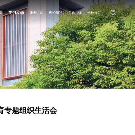
学习动态
页
重要讲话
理论阐述
习作共读
学校首页
学习动态
学习公告
理论阐述
习作共读
育专题组织生活会